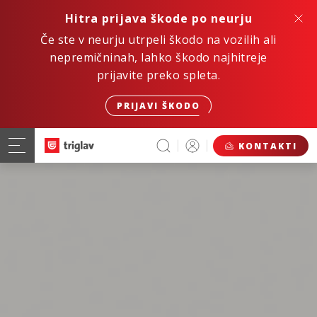
Hitra prijava škode po neurju
Če ste v neurju utrpeli škodo na vozilih ali
nepremičninah, lahko škodo najhitreje
prijavite preko spleta.
PRIJAVI ŠKODO
KONTAKTI