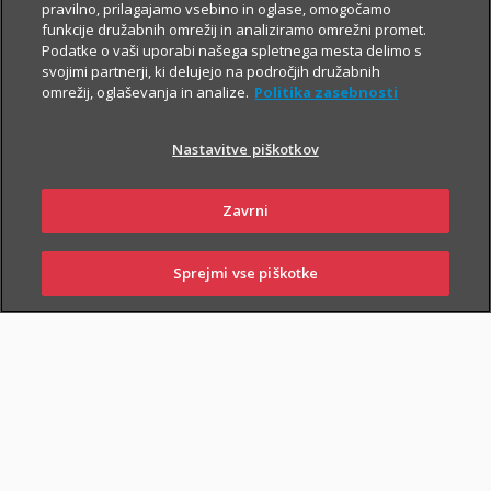
Za še večjo finančno varnost
pravilno, prilagajamo vsebino in oglase, omogočamo
funkcije družabnih omrežij in analiziramo omrežni promet.
Če poleg zavarovanja za varno prihodnost
Podatke o vaši uporabi našega spletnega mesta delimo s
iščeš še preprosto pot do
varčevanja v ETF
svojimi partnerji, ki delujejo na področjih družabnih
naložbah z nizkimi mesečnimi vplačili
,
omrežij, oglaševanja in analize.
Politika zasebnosti
skleni tudi i.fleks.
Nastavitve piškotkov
I.FLEKS
Zavrni
Sprejmi vse piškotke
SKLENI
PRIJAVI ŠKODO
ZASTOPNIKI
POSLOVALNICE
SKLENI ONLINE
PIŠI NAM