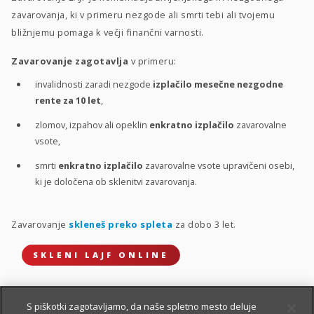
zavarovanja, ki v primeru nezgode ali smrti tebi ali tvojemu
bližnjemu pomaga k večji finančni varnosti.
Zavarovanje zagotavlja
v primeru:
invalidnosti zaradi nezgode
izplačilo mesečne nezgodne
rente za 10 let
,
zlomov, izpahov ali opeklin
enkratno izplačilo
zavarovalne
vsote,
smrti
enkratno izplačilo
zavarovalne vsote upravičeni osebi,
ki je določena ob sklenitvi zavarovanja.
Zavarovanje
skleneš preko spleta
za dobo 3 let.
SKLENI LAJF ONLINE
S piškotki zagotavljamo, da naše spletno mesto deluje