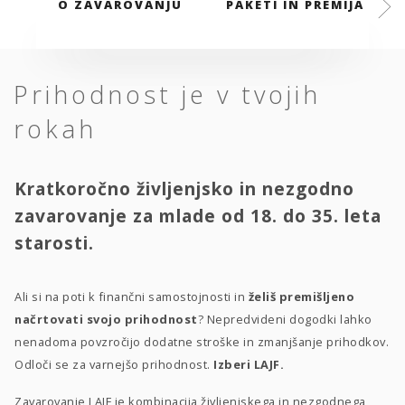
O ZAVAROVANJU
PAKETI IN PREMIJA
Prihodnost je v tvojih
rokah
Kratkoročno življenjsko in nezgodno
zavarovanje za mlade od 18. do 35. leta
starosti.
Ali si na poti k finančni samostojnosti in
želiš premišljeno
načrtovati svojo prihodnost
? Nepredvideni dogodki lahko
nenadoma povzročijo dodatne stroške in zmanjšanje prihodkov.
Odloči se za varnejšo prihodnost.
Izberi LAJF.
Zavarovanje LAJF je kombinacija življenjskega in nezgodnega