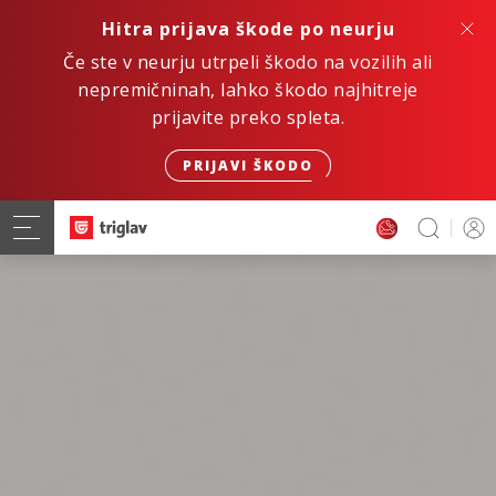
Hitra prijava škode po neurju
Če ste v neurju utrpeli škodo na vozilih ali
nepremičninah, lahko škodo najhitreje
prijavite preko spleta.
PRIJAVI ŠKODO