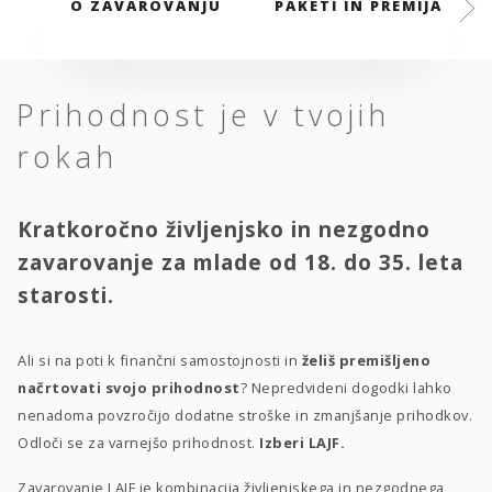
O ZAVAROVANJU
PAKETI IN PREMIJA
Prihodnost je v tvojih
rokah
Kratkoročno življenjsko in nezgodno
zavarovanje za mlade od 18. do 35. leta
starosti.
Ali si na poti k finančni samostojnosti in
želiš premišljeno
načrtovati svojo prihodnost
? Nepredvideni dogodki lahko
nenadoma povzročijo dodatne stroške in zmanjšanje prihodkov.
Odloči se za varnejšo prihodnost.
Izberi LAJF.
Zavarovanje LAJF je kombinacija življenjskega in nezgodnega