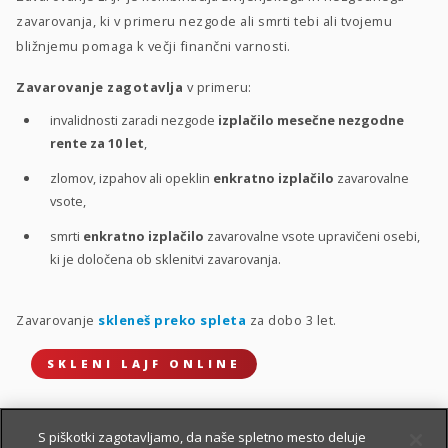
zavarovanja, ki v primeru nezgode ali smrti tebi ali tvojemu
bližnjemu pomaga k večji finančni varnosti.
Zavarovanje zagotavlja
v primeru:
invalidnosti zaradi nezgode
izplačilo mesečne nezgodne
rente za 10 let
,
zlomov, izpahov ali opeklin
enkratno izplačilo
zavarovalne
vsote,
smrti
enkratno izplačilo
zavarovalne vsote upravičeni osebi,
ki je določena ob sklenitvi zavarovanja.
Zavarovanje
skleneš preko spleta
za dobo 3 let.
SKLENI LAJF ONLINE
S piškotki zagotavljamo, da naše spletno mesto deluje