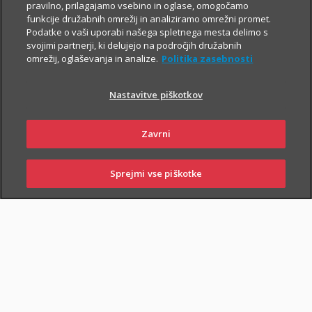
Za še večjo finančno varnost
pravilno, prilagajamo vsebino in oglase, omogočamo
funkcije družabnih omrežij in analiziramo omrežni promet.
Če poleg zavarovanja za varno prihodnost
Podatke o vaši uporabi našega spletnega mesta delimo s
iščeš še preprosto pot do
varčevanja v ETF
svojimi partnerji, ki delujejo na področjih družabnih
naložbah z nizkimi mesečnimi vplačili
,
omrežij, oglaševanja in analize.
Politika zasebnosti
skleni tudi i.fleks.
Nastavitve piškotkov
I.FLEKS
Zavrni
Sprejmi vse piškotke
PRIJAVI
NAROČI
OBIŠČI
SKLENI
ŠKODO
ZASTOPNIKA
POSLOVALNICO
SKLENI ONLINE
PIŠI NAM