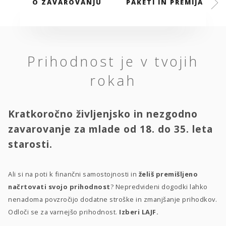
O ZAVAROVANJU
PAKETI IN PREMIJA
Prihodnost je v tvojih
rokah
Kratkoročno življenjsko in nezgodno
zavarovanje za mlade od 18. do 35. leta
starosti.
Ali si na poti k finančni samostojnosti in
želiš premišljeno
načrtovati svojo prihodnost
? Nepredvideni dogodki lahko
nenadoma povzročijo dodatne stroške in zmanjšanje prihodkov.
Odloči se za varnejšo prihodnost.
Izberi LAJF.