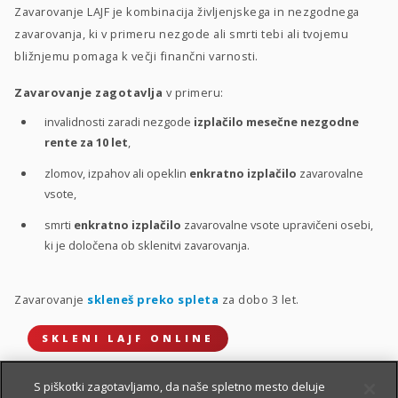
Zavarovanje LAJF je kombinacija življenjskega in nezgodnega
zavarovanja, ki v primeru nezgode ali smrti tebi ali tvojemu
bližnjemu pomaga k večji finančni varnosti.
Zavarovanje zagotavlja
v primeru:
invalidnosti zaradi nezgode
izplačilo mesečne nezgodne
rente za 10 let
,
zlomov, izpahov ali opeklin
enkratno izplačilo
zavarovalne
vsote,
smrti
enkratno izplačilo
zavarovalne vsote upravičeni osebi,
ki je določena ob sklenitvi zavarovanja.
Zavarovanje
skleneš preko spleta
za dobo 3 let.
SKLENI LAJF ONLINE
S piškotki zagotavljamo, da naše spletno mesto deluje