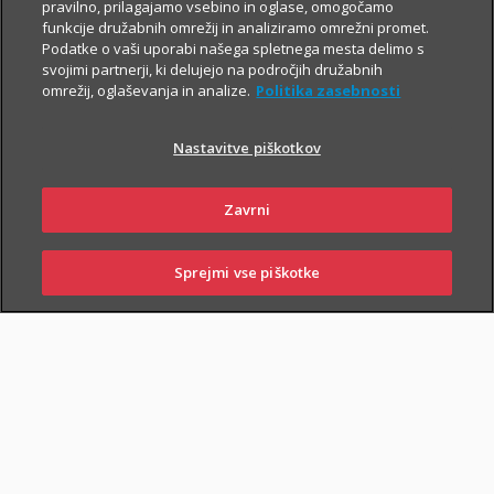
pravilno, prilagajamo vsebino in oglase, omogočamo
Za še večjo finančno varnost
funkcije družabnih omrežij in analiziramo omrežni promet.
Podatke o vaši uporabi našega spletnega mesta delimo s
Če poleg zavarovanja za varno prihodnost
svojimi partnerji, ki delujejo na področjih družabnih
iščeš še preprosto pot do
varčevanja v ETF
omrežij, oglaševanja in analize.
Politika zasebnosti
naložbah z nizkimi mesečnimi vplačili
,
skleni tudi i.fleks.
Nastavitve piškotkov
I.FLEKS
Zavrni
Sprejmi vse piškotke
SKLENI
PRIJAVI ŠKODO
ZASTOPNIKI
POSLOVALNICE
SKLENI ONLINE
PIŠI NAM