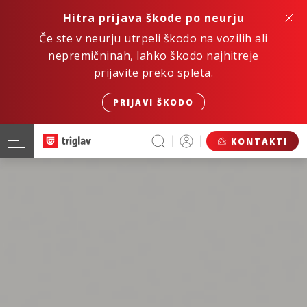
Hitra prijava škode po neurju
Če ste v neurju utrpeli škodo na vozilih ali
nepremičninah, lahko škodo najhitreje
prijavite preko spleta.
PRIJAVI ŠKODO
KONTAKTI