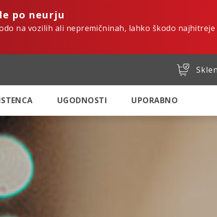
de po neurju
kodo na vozilih ali nepremičninah, lahko škodo najhitreje
Sklen
SISTENCA
UGODNOSTI
UPORABNO