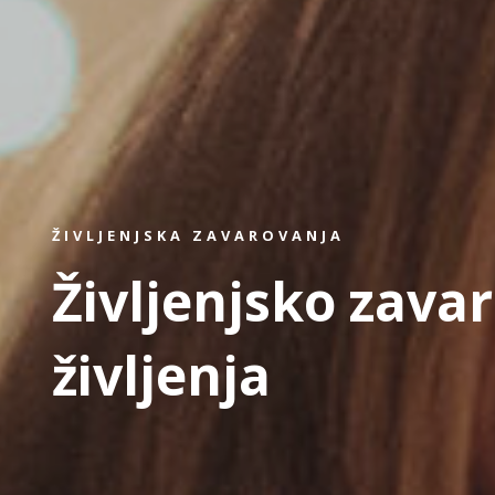
ŽIVLJENJSKA ZAVAROVANJA
Življenjsko zava
življenja