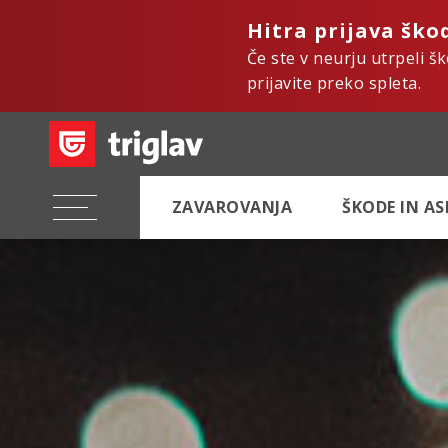
Hitra prijava ško
Če ste v neurju utrpeli š
prijavite preko spleta.
ZAVAROVANJA
ŠKODE IN A