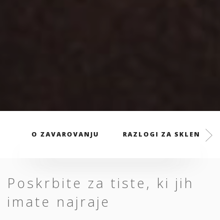
O ZAVAROVANJU
RAZLOGI ZA SKLENITEV
Poskrbite za tiste, ki jih
imate najraje