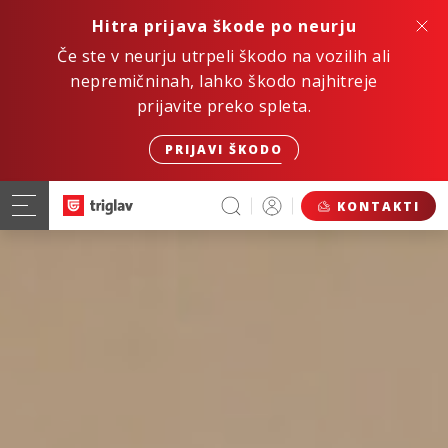
Hitra prijava škode po neurju
Če ste v neurju utrpeli škodo na vozilih ali
nepremičninah, lahko škodo najhitreje
prijavite preko spleta.
PRIJAVI ŠKODO
KONTAKTI