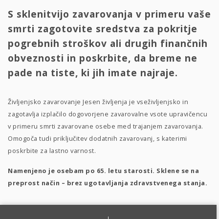
S sklenitvijo zavarovanja v primeru vaše
smrti zagotovite sredstva za pokritje
pogrebnih stroškov ali drugih finančnih
obveznosti in poskrbite, da breme ne
pade na tiste, ki jih imate najraje.
Življenjsko zavarovanje Jesen življenja je vseživljenjsko in
zagotavlja izplačilo dogovorjene zavarovalne vsote upravičencu
v primeru smrti zavarovane osebe med trajanjem zavarovanja.
Omogoča tudi priključitev dodatnih zavarovanj, s katerimi
poskrbite za lastno varnost.
Namenjeno je osebam po 65. letu starosti. Sklene se na
preprost način – brez ugotavljanja zdravstvenega stanja.