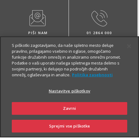
PIŠI NAM
01 2864 000
S piškotki zagotavljamo, da naše spletno mesto deluje
pravilno, prilagajamo vsebino in oglase, omogočamo
funkcije družabnih omrežij in analiziramo omrežni promet.
Podatke o vaši uporabi našega spletnega mesta delimo s
svojimi partnerji, ki delujejo na področjih družabnih
omrežij, oglaševanja in analize.
Politika zasebnosti
NAROČI ZASTOPNIKA
OBIŠČI POSLOVALNICO
Nastavitve piškotkov
Zavrni
O zavarovanju
Sprejmi vse piškotke
SKLENI
PRIJAVI ŠKODO
ZASTOPNIKI
POSLOVALNICE