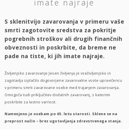
imate najraje
S sklenitvijo zavarovanja v primeru vaše
smrti zagotovite sredstva za pokritje
pogrebnih stroškov ali drugih finančnih
obveznosti in poskrbite, da breme ne
pade na tiste, ki jih imate najraje.
Življenjsko zavarovanje Jesen življenja je vseživljenjsko in
zagotavlja izplačilo dogovorjene zavarovalne vsote upravičencu
v primeru smrti zavarovane osebe med trajanjem zavarovanja.
Omogoča tudi priključitev dodatnih zavarovanj, s katerimi
poskrbite za lastno varnost.
Namenjeno je osebam po 65. letu starosti. Sklene se na
preprost način – brez ugotavljanja zdravstvenega stanja.