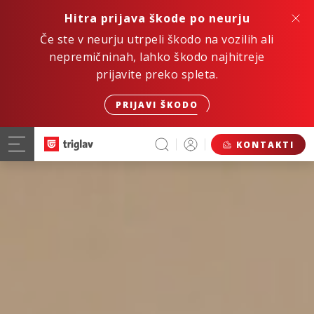
Hitra prijava škode po neurju
Če ste v neurju utrpeli škodo na vozilih ali
nepremičninah, lahko škodo najhitreje
prijavite preko spleta.
PRIJAVI ŠKODO
KONTAKTI