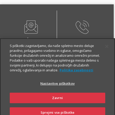
PIŠI NAM
01 2864 000
S piškotki zagotavljamo, da naše spletno mesto deluje
pravilno, prilagajamo vsebino in oglase, omogočamo
funkcije družabnih omrežij in analiziramo omrežni promet.
Podatke o vaši uporabi našega spletnega mesta delimo s
svojimi partnerji, ki delujejo na področjih družabnih
omrežij, oglaševanja in analize.
Politika zasebnosti
NAROČI ZASTOPNIKA
OBIŠČI POSLOVALNICO
Nastavitve piškotkov
Zavrni
O zavarovanju
Sprejmi vse piškotke