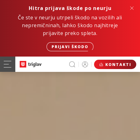
Hitra prijava škode po neurju
Če ste v neurju utrpeli škodo na vozilih ali
nepremičninah, lahko škodo najhitreje
prijavite preko spleta.
PRIJAVI ŠKODO
KONTAKTI