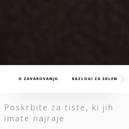
O ZAVAROVANJU
RAZLOGI ZA SKLENITEV
Poskrbite za tiste, ki jih
imate najraje