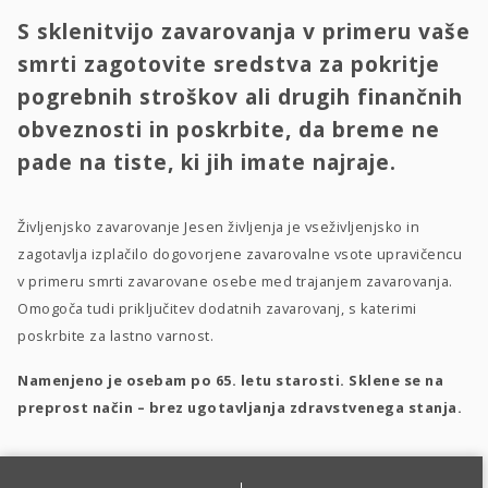
S sklenitvijo zavarovanja v primeru vaše
smrti zagotovite sredstva za pokritje
pogrebnih stroškov ali drugih finančnih
obveznosti in poskrbite, da breme ne
pade na tiste, ki jih imate najraje.
Življenjsko zavarovanje Jesen življenja je vseživljenjsko in
zagotavlja izplačilo dogovorjene zavarovalne vsote upravičencu
v primeru smrti zavarovane osebe med trajanjem zavarovanja.
Omogoča tudi priključitev dodatnih zavarovanj, s katerimi
poskrbite za lastno varnost.
Namenjeno je osebam po 65. letu starosti. Sklene se na
preprost način – brez ugotavljanja zdravstvenega stanja.