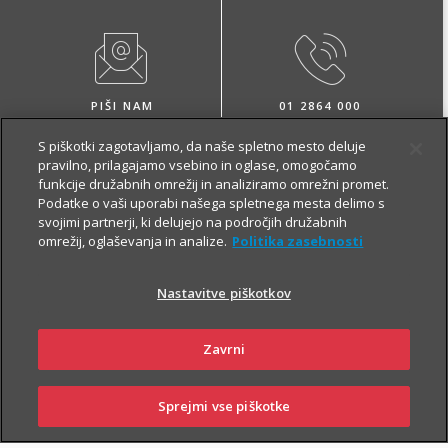
PIŠI NAM
01 2864 000
S piškotki zagotavljamo, da naše spletno mesto deluje
pravilno, prilagajamo vsebino in oglase, omogočamo
funkcije družabnih omrežij in analiziramo omrežni promet.
Podatke o vaši uporabi našega spletnega mesta delimo s
svojimi partnerji, ki delujejo na področjih družabnih
omrežij, oglaševanja in analize.
Politika zasebnosti
NAROČI ZASTOPNIKA
OBIŠČI POSLOVALNICO
Nastavitve piškotkov
Zavrni
O zavarovanju
Sprejmi vse piškotke
SKLENI
PRIJAVI ŠKODO
ZASTOPNIKI
POSLOVALNICE