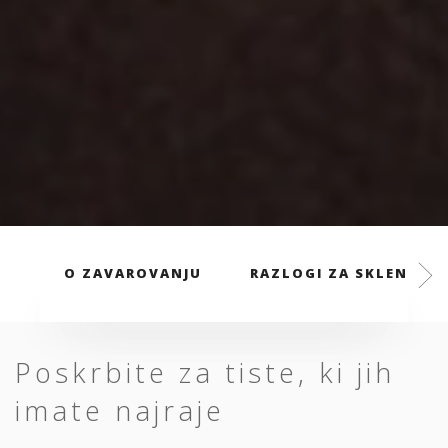
O ZAVAROVANJU
RAZLOGI ZA SKLENITEV
Poskrbite za tiste, ki jih
imate najraje