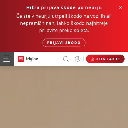
Hitra prijava škode po neurju
Če ste v neurju utrpeli škodo na vozilih ali
nepremičninah, lahko škodo najhitreje
prijavite preko spleta.
PRIJAVI ŠKODO
KONTAKTI