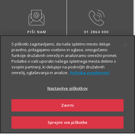
PIŠI NAM
01 2864 000
S piškotki zagotavljamo, da naše spletno mesto deluje
pravilno, prilagajamo vsebino in oglase, omogočamo
funkcije družabnih omrežij in analiziramo omrežni promet.
Podatke o vaši uporabi našega spletnega mesta delimo s
svojimi partnerji, ki delujejo na področjih družabnih
omrežij, oglaševanja in analize.
Politika zasebnosti
NAROČI ZASTOPNIKA
OBIŠČI POSLOVALNICO
Nastavitve piškotkov
Zavrni
O zavarovanju
Sprejmi vse piškotke
SKLENI
PRIJAVI ŠKODO
ZASTOPNIKI
POSLOVALNICE