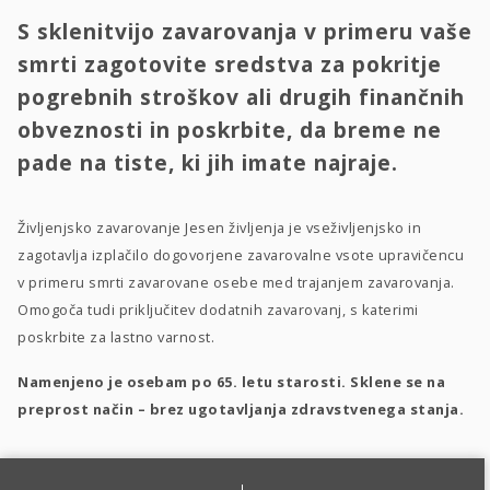
S sklenitvijo zavarovanja v primeru vaše
smrti zagotovite sredstva za pokritje
pogrebnih stroškov ali drugih finančnih
obveznosti in poskrbite, da breme ne
pade na tiste, ki jih imate najraje.
Življenjsko zavarovanje Jesen življenja je vseživljenjsko in
zagotavlja izplačilo dogovorjene zavarovalne vsote upravičencu
v primeru smrti zavarovane osebe med trajanjem zavarovanja.
Omogoča tudi priključitev dodatnih zavarovanj, s katerimi
poskrbite za lastno varnost.
Namenjeno je osebam po 65. letu starosti. Sklene se na
preprost način – brez ugotavljanja zdravstvenega stanja.