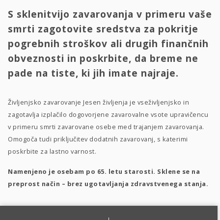
S sklenitvijo zavarovanja v primeru vaše
smrti zagotovite sredstva za pokritje
pogrebnih stroškov ali drugih finančnih
obveznosti in poskrbite, da breme ne
pade na tiste, ki jih imate najraje.
Življenjsko zavarovanje Jesen življenja je vseživljenjsko in
zagotavlja izplačilo dogovorjene zavarovalne vsote upravičencu
v primeru smrti zavarovane osebe med trajanjem zavarovanja.
Omogoča tudi priključitev dodatnih zavarovanj, s katerimi
poskrbite za lastno varnost.
Namenjeno je osebam po 65. letu starosti. Sklene se na
preprost način – brez ugotavljanja zdravstvenega stanja.