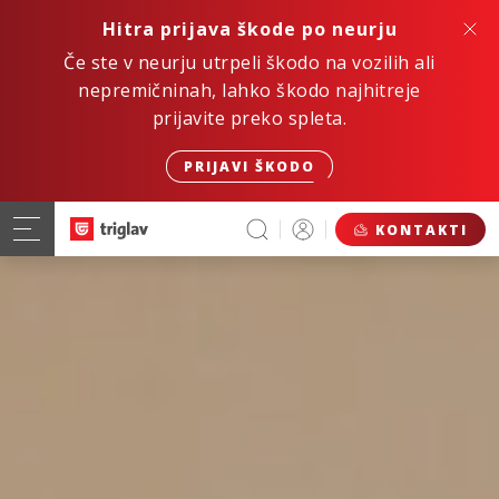
Hitra prijava škode po neurju
Če ste v neurju utrpeli škodo na vozilih ali
nepremičninah, lahko škodo najhitreje
prijavite preko spleta.
PRIJAVI ŠKODO
KONTAKTI