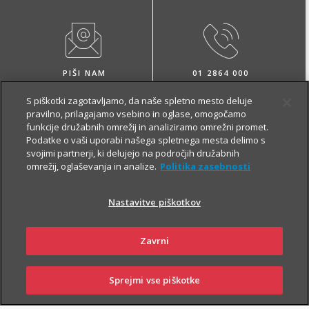
PIŠI NAM
01 2864 000
S piškotki zagotavljamo, da naše spletno mesto deluje
pravilno, prilagajamo vsebino in oglase, omogočamo
funkcije družabnih omrežij in analiziramo omrežni promet.
Podatke o vaši uporabi našega spletnega mesta delimo s
svojimi partnerji, ki delujejo na področjih družabnih
omrežij, oglaševanja in analize.
Politika zasebnosti
NAROČI ZASTOPNIKA
OBIŠČI POSLOVALNICO
Nastavitve piškotkov
Zavrni
O zavarovanju
Sprejmi vse piškotke
SKLENI
PRIJAVI ŠKODO
ZASTOPNIKI
POSLOVALNICE