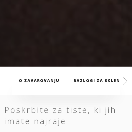
O ZAVAROVANJU
RAZLOGI ZA SKLENITEV
Poskrbite za tiste, ki jih
imate najraje