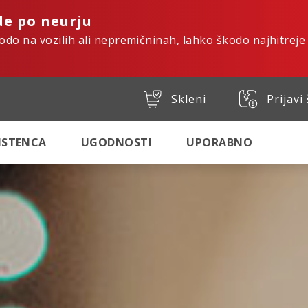
de po neurju
kodo na vozilih ali nepremičninah, lahko škodo najhitreje
Skleni
Prijavi
SISTENCA
UGODNOSTI
UPORABNO