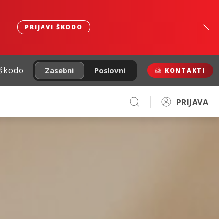
PRIJAVI ŠKODO
 škodo
Zasebni
Poslovni
KONTAKTI
PRIJAVA