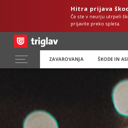
Hitra prijava ško
Če ste v neurju utrpeli š
prijavite preko spleta.
ZAVAROVANJA
ŠKODE IN A