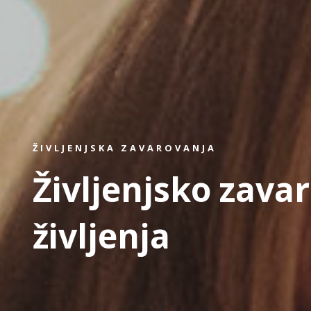
ŽIVLJENJSKA ZAVAROVANJA
Življenjsko zava
življenja