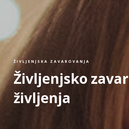
ŽIVLJENJSKA ZAVAROVANJA
Življenjsko zava
življenja