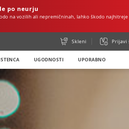
de po neurju
kodo na vozilih ali nepremičninah, lahko škodo najhitreje
Skleni
Prijavi
SISTENCA
UGODNOSTI
UPORABNO