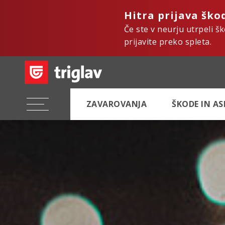
Hitra prijava ško
Če ste v neurju utrpeli š
prijavite preko spleta.
ZAVAROVANJA
ŠKODE IN A