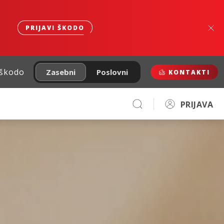
PRIJAVI ŠKODO
 škodo
Zasebni
Poslovni
KONTAKTI
PRIJAVA