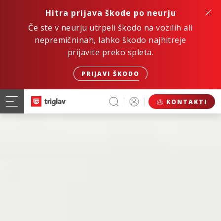
Hitra prijava škode po neurju
Če ste v neurju utrpeli škodo na vozilih ali
nepremičninah, lahko škodo najhitreje
prijavite preko spleta.
PRIJAVI ŠKODO
KONTAKTI