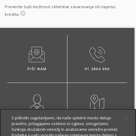
Preverite tudi možnosti sklenitve zavarovanja ob najemu
i
kredita.
PIŠI NAM
01 2864 000
NAROČI ZASTOPNIKA
OBIŠČI POSLOVALNICO
S piškotki zagotavljamo, da naše spletno mesto deluje
pravilno, prilagajamo vsebino in oglase, omogočamo
funkcije družabnih omrežij in analiziramo omrežni promet.
Podatke o vaši uporabi našega spletnega mesta delimo s