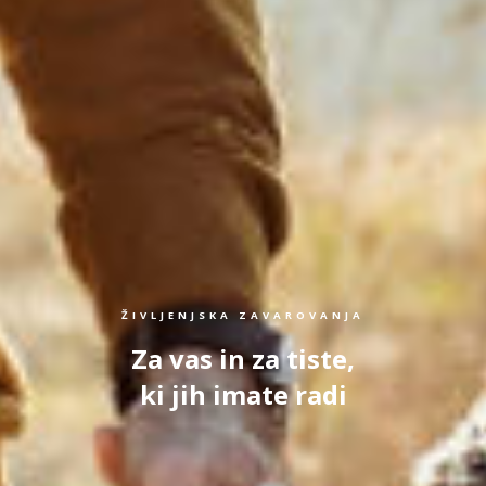
ŽIVLJENJSKA ZAVAROVANJA
Za vas in za tiste,
ki jih imate radi