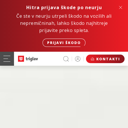
Hitra prijava škode po neurju
Če ste v neurju utrpeli škodo na vozilih ali
nepremičninah, lahko škodo najhitreje
prijavite preko spleta.
PRIJAVI ŠKODO
KONTAKTI