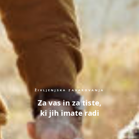
ŽIVLJENJSKA ZAVAROVANJA
Za vas in za tiste,
ki jih imate radi