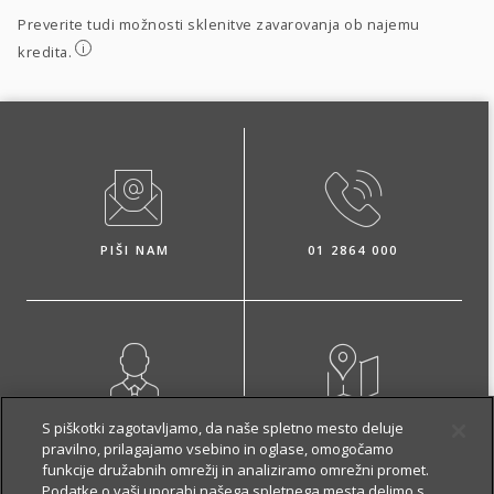
Preverite tudi možnosti sklenitve zavarovanja ob najemu
i
kredita.
PIŠI NAM
01 2864 000
NAROČI ZASTOPNIKA
OBIŠČI POSLOVALNICO
S piškotki zagotavljamo, da naše spletno mesto deluje
pravilno, prilagajamo vsebino in oglase, omogočamo
funkcije družabnih omrežij in analiziramo omrežni promet.
Podatke o vaši uporabi našega spletnega mesta delimo s