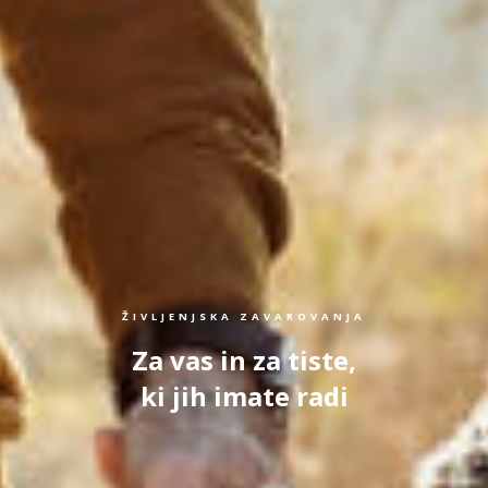
ŽIVLJENJSKA ZAVAROVANJA
Za vas in za tiste,
ki jih imate radi