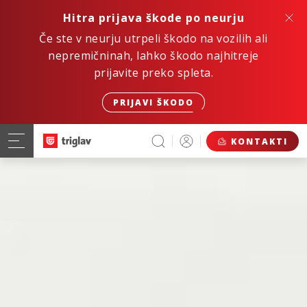
Hitra prijava škode po neurju
Če ste v neurju utrpeli škodo na vozilih ali
nepremičninah, lahko škodo najhitreje
prijavite preko spleta.
PRIJAVI ŠKODO
KONTAKTI