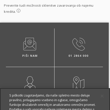
Preverite tudi možnosti sklenitve zavarovanja ob najemu
i
kredita.
PIŠI NAM
01 2864 000
NAROČI ZASTOPNIKA
OBIŠČI POSLOVALNICO
S piškotki zagotavljamo, da naše spletno mesto deluje
pravilno, prilagajamo vsebino in oglase, omogočamo
funkcije družabnih omrežij in analiziramo omrežni promet.
Podatke o vaši uporabi našega spletnega mesta delimo s