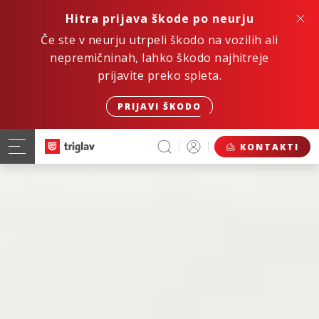
Hitra prijava škode po neurju
Če ste v neurju utrpeli škodo na vozilih ali
nepremičninah, lahko škodo najhitreje
prijavite preko spleta.
PRIJAVI ŠKODO
KONTAKTI