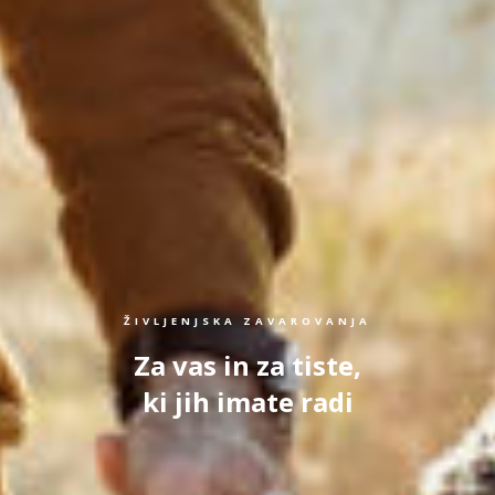
ŽIVLJENJSKA ZAVAROVANJA
Za vas in za tiste,
ki jih imate radi