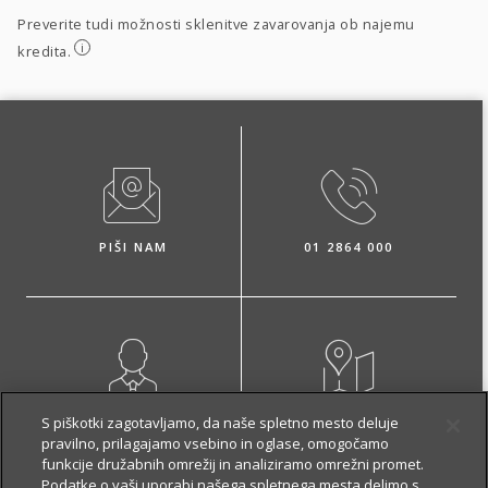
Preverite tudi možnosti sklenitve zavarovanja ob najemu
i
kredita.
PIŠI NAM
01 2864 000
NAROČI ZASTOPNIKA
OBIŠČI POSLOVALNICO
S piškotki zagotavljamo, da naše spletno mesto deluje
pravilno, prilagajamo vsebino in oglase, omogočamo
funkcije družabnih omrežij in analiziramo omrežni promet.
Podatke o vaši uporabi našega spletnega mesta delimo s