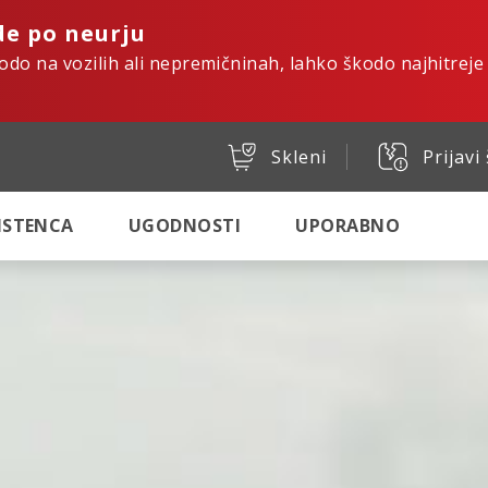
de po neurju
kodo na vozilih ali nepremičninah, lahko škodo najhitreje
Skleni
Prijavi
SISTENCA
UGODNOSTI
UPORABNO