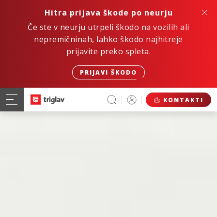
Hitra prijava škode po neurju
Če ste v neurju utrpeli škodo na vozilih ali
nepremičninah, lahko škodo najhitreje
prijavite preko spleta.
PRIJAVI ŠKODO
KONTAKTI