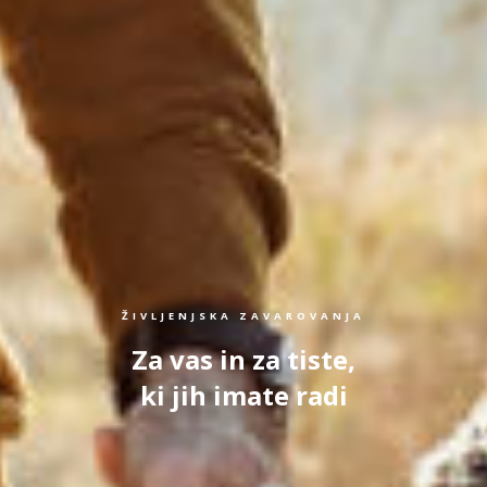
ŽIVLJENJSKA ZAVAROVANJA
Za vas in za tiste,
ki jih imate radi