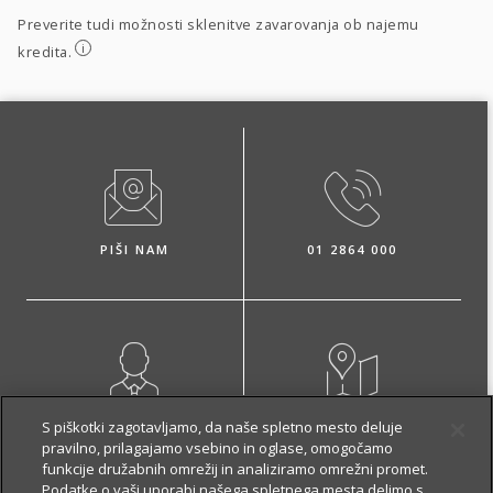
Preverite tudi možnosti sklenitve zavarovanja ob najemu
i
kredita.
PIŠI NAM
01 2864 000
NAROČI ZASTOPNIKA
OBIŠČI POSLOVALNICO
S piškotki zagotavljamo, da naše spletno mesto deluje
pravilno, prilagajamo vsebino in oglase, omogočamo
funkcije družabnih omrežij in analiziramo omrežni promet.
Podatke o vaši uporabi našega spletnega mesta delimo s