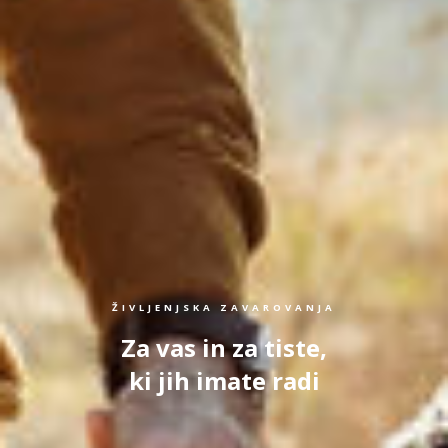
ŽIVLJENJSKA ZAVAROVANJA
Za vas in za tiste,
ki jih imate radi