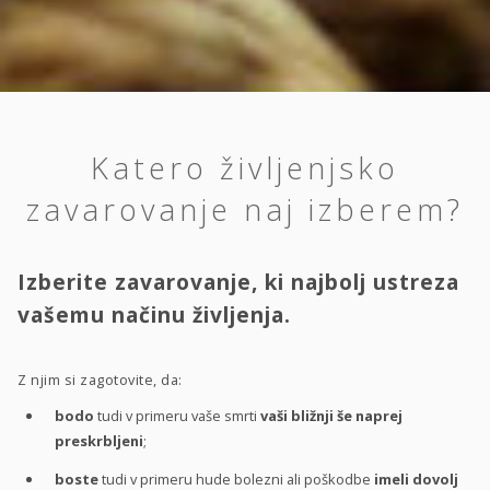
Katero življenjsko
zavarovanje naj izberem?
Izberite zavarovanje, ki najbolj ustreza
vašemu načinu življenja.
Z njim si zagotovite, da:
bodo
tudi v primeru vaše smrti
vaši bližnji še naprej
preskrbljeni
;
boste
tudi v primeru hude bolezni ali poškodbe
imeli dovolj