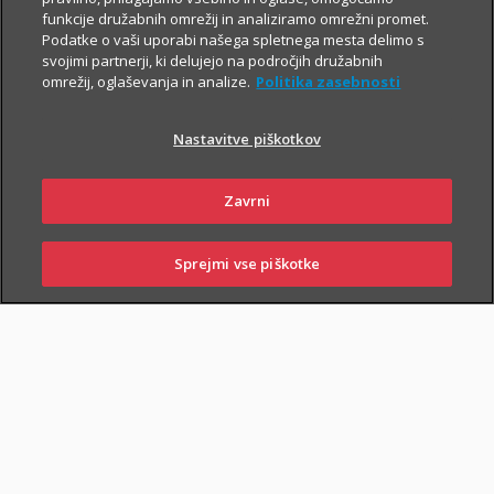
funkcije družabnih omrežij in analiziramo omrežni promet.
Podatke o vaši uporabi našega spletnega mesta delimo s
svojimi partnerji, ki delujejo na področjih družabnih
omrežij, oglaševanja in analize.
Politika zasebnosti
Nastavitve piškotkov
Zavrni
Sprejmi vse piškotke
Mladi
SKLENI
PRIJAVI ŠKODO
ZASTOPNIKI
POSLOVALNICE
LAJF – življenjsko in nezgodno zavarovanje
VEČ
za mlade je kratkoročno zavarovanje za
primer nezgode in smrti. Sklenete ga
Delovno aktivni
lahko mladi, stari od 18 do 35 let.
Sestavite si svoj paket Zavarovanja
VEČ
življenja za primer smrti, hude bolezni in
nezgode.
Starejši
Življenjsko zavarovanje Jesen življenja je
VEČ