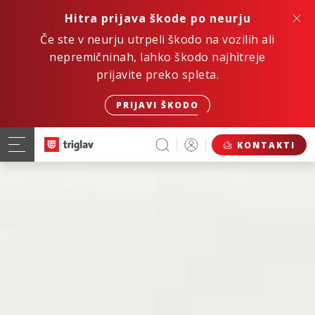
Hitra prijava škode po neurju
Če ste v neurju utrpeli škodo na vozilih ali
nepremičninah, lahko škodo najhitreje
prijavite preko spleta.
PRIJAVI ŠKODO
KONTAKTI