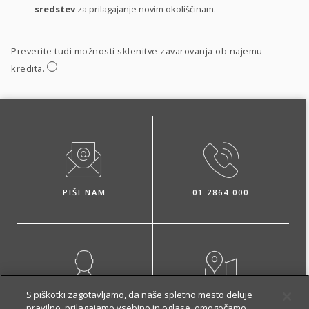
sredstev
za prilagajanje novim okoliščinam.
Preverite tudi možnosti sklenitve zavarovanja ob najemu
i
kredita.
PIŠI NAM
01 2864 000
S piškotki zagotavljamo, da naše spletno mesto deluje
NAROČI ZASTOPNIKA
OBIŠČI POSLOVALNICO
pravilno, prilagajamo vsebino in oglase, omogočamo