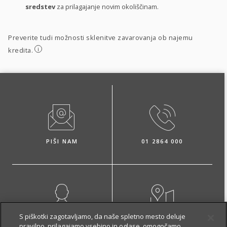
sredstev
za prilagajanje novim okoliščinam.
Preverite tudi možnosti sklenitve zavarovanja ob najemu
i
kredita.
PIŠI NAM
01 2864 000
S piškotki zagotavljamo, da naše spletno mesto deluje
NAROČI ZASTOPNIKA
OBIŠČI POSLOVALNICO
pravilno, prilagajamo vsebino in oglase, omogočamo