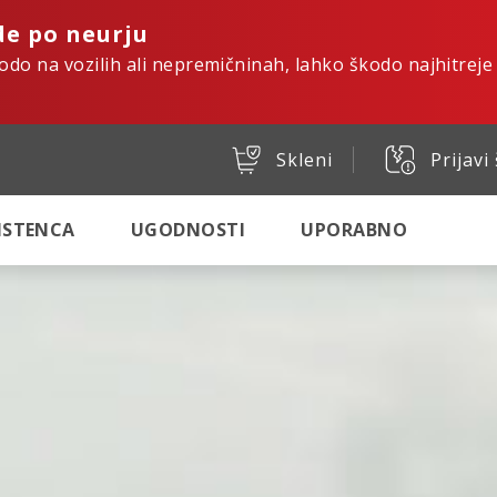
de po neurju
kodo na vozilih ali nepremičninah, lahko škodo najhitreje
Skleni
Prijavi
SISTENCA
UGODNOSTI
UPORABNO