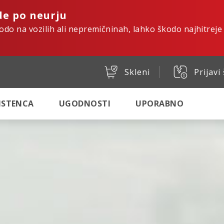
de po neurju
kodo na vozilih ali nepremičninah, lahko škodo najhitreje
Skleni
Prijavi
SISTENCA
UGODNOSTI
UPORABNO