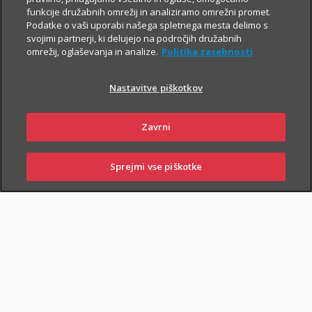
funkcije družabnih omrežij in analiziramo omrežni promet.
Podatke o vaši uporabi našega spletnega mesta delimo s
svojimi partnerji, ki delujejo na področjih družabnih
omrežij, oglaševanja in analize.
Politika zasebnosti
Nastavitve piškotkov
Zavrni
Sprejmi vse piškotke
Mladi
SKLENI
PRIJAVI ŠKODO
ZASTOPNIKI
POSLOVALNICE
LAJF – življenjsko in nezgodno zavarovanje
VEČ
za mlade je kratkoročno zavarovanje za
primer nezgode in smrti. Sklenete ga
Delovno aktivni
lahko mladi, stari od 18 do 35 let.
Sestavite si svoj paket Zavarovanja
VEČ
življenja za primer smrti, hude bolezni in
nezgode.
Starejši
Življenjsko zavarovanje Jesen življenja je
VEČ