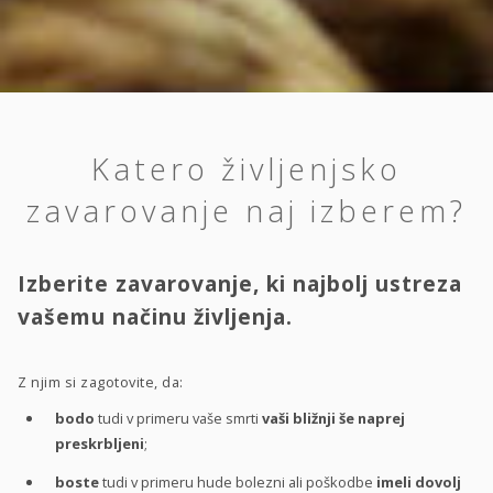
Katero življenjsko
zavarovanje naj izberem?
Izberite zavarovanje, ki najbolj ustreza
vašemu načinu življenja.
Z njim si zagotovite, da:
bodo
tudi v primeru vaše smrti
vaši bližnji še naprej
preskrbljeni
;
boste
tudi v primeru hude bolezni ali poškodbe
imeli dovolj