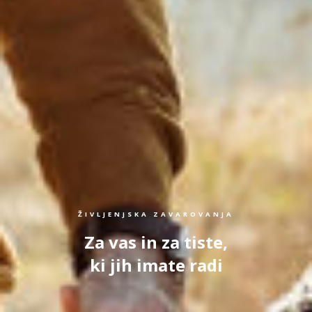
ŽIVLJENJSKA ZAVAROVANJA
Za vas in za tiste,
ki jih imate radi