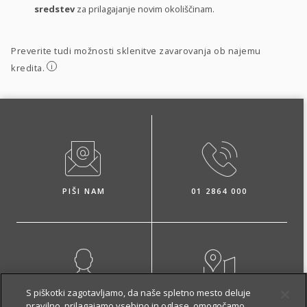
sredstev
za prilagajanje novim okoliščinam.
Preverite tudi možnosti sklenitve zavarovanja ob najemu
i
kredita.
PIŠI NAM
01 2864 000
S piškotki zagotavljamo, da naše spletno mesto deluje
NAROČI ZASTOPNIKA
OBIŠČI POSLOVALNICO
pravilno, prilagajamo vsebino in oglase, omogočamo