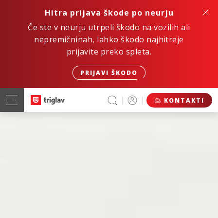
Hitra prijava škode po neurju
Če ste v neurju utrpeli škodo na vozilih ali
nepremičninah, lahko škodo najhitreje
prijavite preko spleta.
PRIJAVI ŠKODO
KONTAKTI