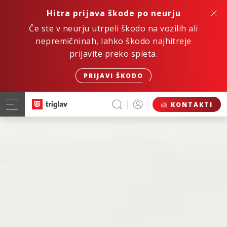
Hitra prijava škode po neurju
Če ste v neurju utrpeli škodo na vozilih ali
nepremičninah, lahko škodo najhitreje
prijavite preko spleta.
PRIJAVI ŠKODO
KONTAKTI