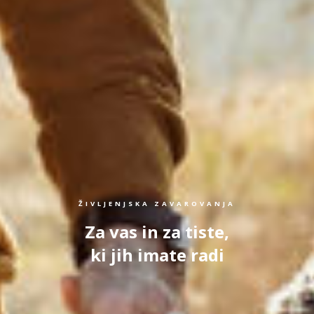
ŽIVLJENJSKA ZAVAROVANJA
Za vas in za tiste,
ki jih imate radi