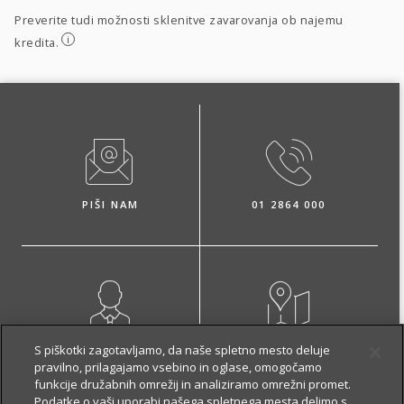
Preverite tudi možnosti sklenitve zavarovanja ob najemu
i
kredita.
PIŠI NAM
01 2864 000
NAROČI ZASTOPNIKA
OBIŠČI POSLOVALNICO
S piškotki zagotavljamo, da naše spletno mesto deluje
pravilno, prilagajamo vsebino in oglase, omogočamo
funkcije družabnih omrežij in analiziramo omrežni promet.
Podatke o vaši uporabi našega spletnega mesta delimo s