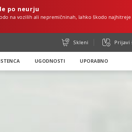
de po neurju
kodo na vozilih ali nepremičninah, lahko škodo najhitreje
Skleni
Prijavi
SISTENCA
UGODNOSTI
UPORABNO