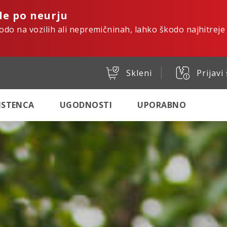
de po neurju
kodo na vozilih ali nepremičninah, lahko škodo najhitreje
Skleni
Prijavi
SISTENCA
UGODNOSTI
UPORABNO