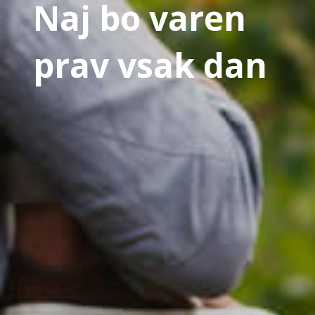
Naj bo varen
prav vsak dan