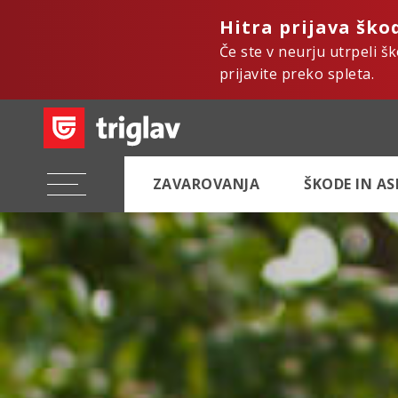
Hitra prijava ško
Če ste v neurju utrpeli š
prijavite preko spleta.
ZAVAROVANJA
ŠKODE IN A