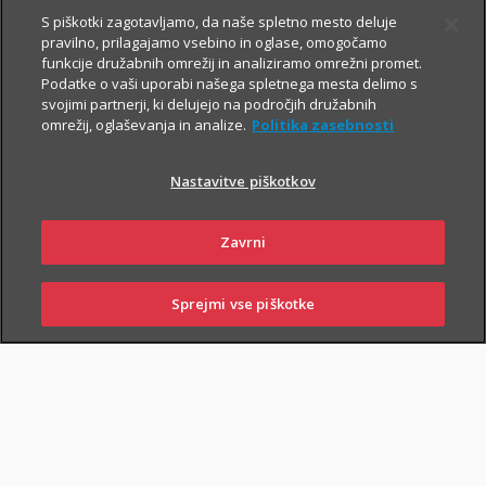
S piškotki zagotavljamo, da naše spletno mesto deluje
pravilno, prilagajamo vsebino in oglase, omogočamo
funkcije družabnih omrežij in analiziramo omrežni promet.
Podatke o vaši uporabi našega spletnega mesta delimo s
svojimi partnerji, ki delujejo na področjih družabnih
omrežij, oglaševanja in analize.
Politika zasebnosti
Za varno prihodnost
Nastavitve piškotkov
Zavrni
Sklenite zavarovanja, s katerimi boste
sebi in svojim najbližjim zagotovili
Sprejmi vse piškotke
varnejši vsakdan. In tudi prihodnost.
SKLENI
PRIJAVI ŠKODO
ZASTOPNIKI
POSLOVALNICE
Življenjska zavarovanja
vam omogočajo, da:
poskrbite za finančno varnost najbližjih
– če se zgodi
najhujše, bodo vaši najbližji lažje pokrili stroške kredita, šolanja
otrok ...;