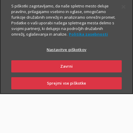
S piškotki zagotavljamo, da naše spletno mesto deluje
pravilno, prilagajamo vsebino in oglase, omogočamo
funkcije družabnih omrežij in analiziramo omrežni promet.
Podatke o vaši uporabi našega spletnega mesta delimo s
svojimi partnerji, ki delujejo na področjih družabnih
omrežij, oglaševanja in analize.
Politika zasebnosti
Za varno prihodnost
Nastavitve piškotkov
Zavrni
Sklenite zavarovanja, s katerimi boste
sebi in svojim najbližjim zagotovili
Sprejmi vse piškotke
varnejši vsakdan. In tudi prihodnost.
SKLENI
PRIJAVI ŠKODO
ZASTOPNIKI
POSLOVALNICE
Življenjska zavarovanja
vam omogočajo, da:
poskrbite za finančno varnost najbližjih
– če se zgodi
najhujše, bodo vaši najbližji lažje pokrili stroške kredita, šolanja
otrok ...;