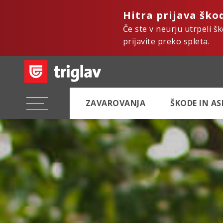
Hitra prijava ško
Če ste v neurju utrpeli š
prijavite preko spleta.
ZAVAROVANJA
ŠKODE IN A