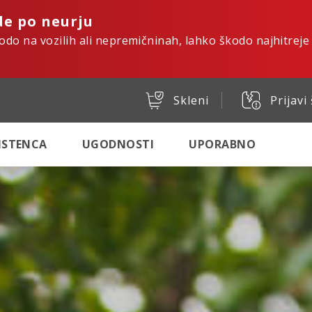
de po neurju
kodo na vozilih ali nepremičninah, lahko škodo najhitreje
Skleni
Prijavi
SISTENCA
UGODNOSTI
UPORABNO