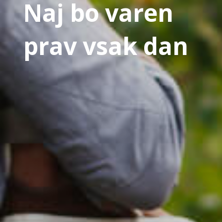
Naj bo varen
prav vsak dan