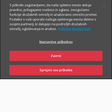
S piškotki zagotavljamo, da naše spletno mesto deluje
pravilno, prilagajamo vsebino in oglase, omogočamo
funkcije družabnih omrežij in analiziramo omrežni promet.
Podatke o vaši uporabi našega spletnega mesta delimo s
svojimi partnerji, ki delujejo na področjih družabnih
omrežij, oglaševanja in analize.
Politika zasebnosti
Za varno prihodnost
Nastavitve piškotkov
Zavrni
Sklenite zavarovanja, s katerimi boste
sebi in svojim najbližjim zagotovili
Sprejmi vse piškotke
varnejši vsakdan. In tudi prihodnost.
SKLENI
PRIJAVI ŠKODO
ZASTOPNIKI
POSLOVALNICE
Življenjska zavarovanja
vam omogočajo, da:
poskrbite za finančno varnost najbližjih
– če se zgodi
najhujše, bodo vaši najbližji lažje pokrili stroške kredita, šolanja
otrok ...;