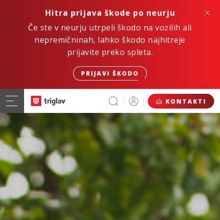
Hitra prijava škode po neurju
Če ste v neurju utrpeli škodo na vozilih ali
nepremičninah, lahko škodo najhitreje
prijavite preko spleta.
PRIJAVI ŠKODO
KONTAKTI