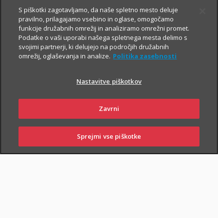
S piškotki zagotavljamo, da naše spletno mesto deluje
pravilno, prilagajamo vsebino in oglase, omogočamo
funkcije družabnih omrežij in analiziramo omrežni promet.
Podatke o vaši uporabi našega spletnega mesta delimo s
svojimi partnerji, ki delujejo na področjih družabnih
omrežij, oglaševanja in analize.
Politika zasebnosti
Za varno prihodnost
Nastavitve piškotkov
Zavrni
Sklenite zavarovanja, s katerimi boste
sebi in svojim najbližjim zagotovili
Sprejmi vse piškotke
varnejši vsakdan. In tudi prihodnost.
SKLENI
PRIJAVI ŠKODO
ZASTOPNIKI
POSLOVALNICE
Življenjska zavarovanja
vam omogočajo, da:
poskrbite za finančno varnost najbližjih
– če se zgodi
najhujše, bodo vaši najbližji lažje pokrili stroške kredita, šolanja
otrok ...;