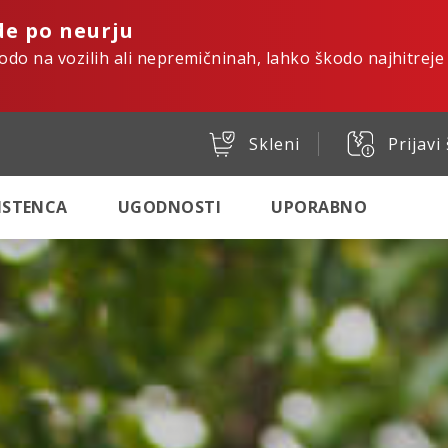
de po neurju
kodo na vozilih ali nepremičninah, lahko škodo najhitreje
Skleni
Prijavi
SISTENCA
UGODNOSTI
UPORABNO