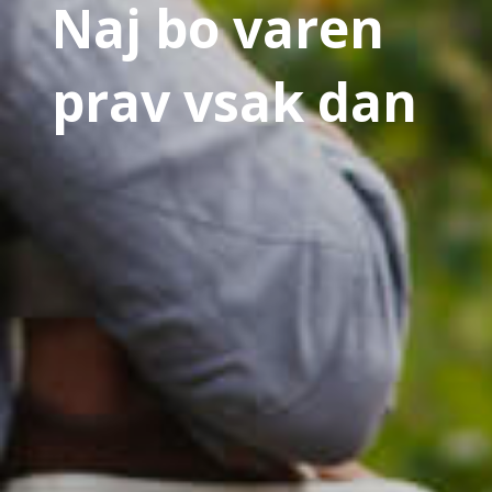
Naj bo varen
prav vsak dan