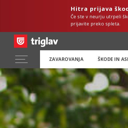
Hitra prijava ško
Če ste v neurju utrpeli š
prijavite preko spleta.
ZAVAROVANJA
ŠKODE IN A