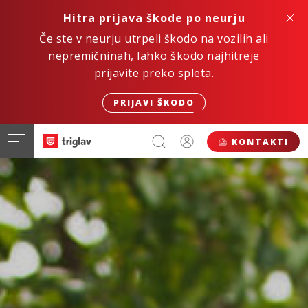
Hitra prijava škode po neurju
Če ste v neurju utrpeli škodo na vozilih ali
nepremičninah, lahko škodo najhitreje
prijavite preko spleta.
PRIJAVI ŠKODO
KONTAKTI