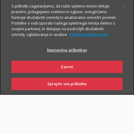
S piškotki zagotavljamo, da naše spletno mesto deluje
pravilno, prilagajamo vsebino in oglase, omogočamo
funkcije družabnih omrežij in analiziramo omrežni promet.
Podatke o vaši uporabi našega spletnega mesta delimo s
svojimi partnerji, ki delujejo na področjih družabnih
omrežij, oglaševanja in analize.
Politika zasebnosti
Za varno prihodnost
Nastavitve piškotkov
Zavrni
Sklenite zavarovanja, s katerimi boste
sebi in svojim najbližjim zagotovili
Sprejmi vse piškotke
varnejši vsakdan. In tudi prihodnost.
SKLENI
PRIJAVI ŠKODO
ZASTOPNIKI
POSLOVALNICE
Življenjska zavarovanja
vam omogočajo, da:
poskrbite za finančno varnost najbližjih
– če se zgodi
najhujše, bodo vaši najbližji lažje pokrili stroške kredita, šolanja
otrok ...;