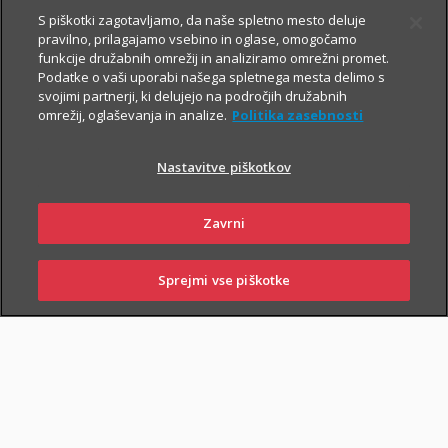
S piškotki zagotavljamo, da naše spletno mesto deluje
pravilno, prilagajamo vsebino in oglase, omogočamo
funkcije družabnih omrežij in analiziramo omrežni promet.
Podatke o vaši uporabi našega spletnega mesta delimo s
svojimi partnerji, ki delujejo na področjih družabnih
omrežij, oglaševanja in analize.
Politika zasebnosti
Za varno prihodnost
Nastavitve piškotkov
Zavrni
Sklenite zavarovanja, s katerimi boste
sebi in svojim najbližjim zagotovili
Sprejmi vse piškotke
varnejši vsakdan. In tudi prihodnost.
SKLENI
PRIJAVI ŠKODO
ZASTOPNIKI
POSLOVALNICE
Življenjska zavarovanja
vam omogočajo, da:
poskrbite za finančno varnost najbližjih
– če se zgodi
najhujše, bodo vaši najbližji lažje pokrili stroške kredita, šolanja
otrok ...;