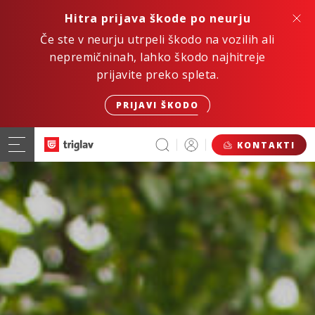
Hitra prijava škode po neurju
Če ste v neurju utrpeli škodo na vozilih ali
nepremičninah, lahko škodo najhitreje
prijavite preko spleta.
PRIJAVI ŠKODO
KONTAKTI