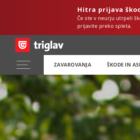
Hitra prijava ško
Če ste v neurju utrpeli š
prijavite preko spleta.
ZAVAROVANJA
ŠKODE IN A