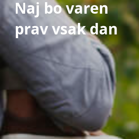
Naj bo varen
prav vsak dan