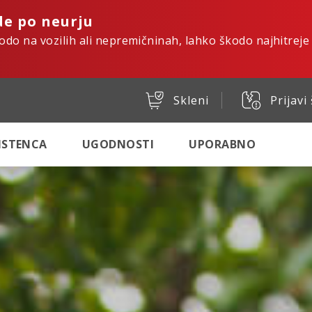
de po neurju
kodo na vozilih ali nepremičninah, lahko škodo najhitreje
Skleni
Prijavi
SISTENCA
UGODNOSTI
UPORABNO