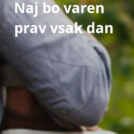
Naj bo varen
prav vsak dan