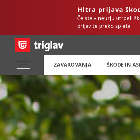
Hitra prijava ško
Če ste v neurju utrpeli š
prijavite preko spleta.
ZAVAROVANJA
ŠKODE IN A