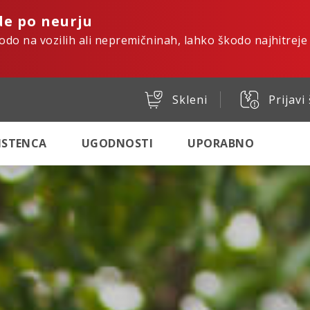
de po neurju
kodo na vozilih ali nepremičninah, lahko škodo najhitreje
Skleni
Prijavi
SISTENCA
UGODNOSTI
UPORABNO