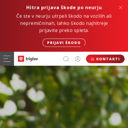
Hitra prijava škode po neurju
Če ste v neurju utrpeli škodo na vozilih ali
nepremičninah, lahko škodo najhitreje
prijavite preko spleta.
PRIJAVI ŠKODO
KONTAKTI