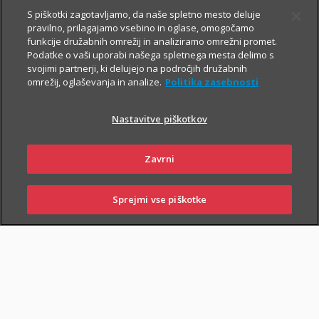
S piškotki zagotavljamo, da naše spletno mesto deluje
pravilno, prilagajamo vsebino in oglase, omogočamo
funkcije družabnih omrežij in analiziramo omrežni promet.
Podatke o vaši uporabi našega spletnega mesta delimo s
svojimi partnerji, ki delujejo na področjih družabnih
omrežij, oglaševanja in analize.
Politika zasebnosti
Za varno prihodnost
Nastavitve piškotkov
Zavrni
Sklenite zavarovanja, s katerimi boste
sebi in svojim najbližjim zagotovili
Sprejmi vse piškotke
varnejši vsakdan. In tudi prihodnost.
SKLENI
PRIJAVI ŠKODO
ZASTOPNIKI
POSLOVALNICE
Življenjska zavarovanja
vam omogočajo, da:
poskrbite za finančno varnost najbližjih
– če se zgodi
najhujše, bodo vaši najbližji lažje pokrili stroške kredita, šolanja
otrok ...;