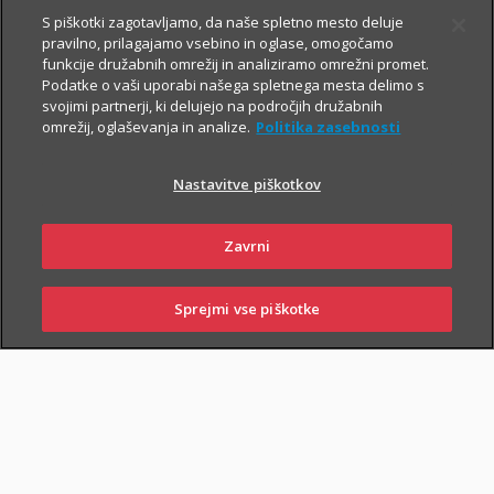
S piškotki zagotavljamo, da naše spletno mesto deluje
pravilno, prilagajamo vsebino in oglase, omogočamo
funkcije družabnih omrežij in analiziramo omrežni promet.
Podatke o vaši uporabi našega spletnega mesta delimo s
svojimi partnerji, ki delujejo na področjih družabnih
omrežij, oglaševanja in analize.
Politika zasebnosti
Za varno prihodnost
Nastavitve piškotkov
Zavrni
Sklenite zavarovanja, s katerimi boste
sebi in svojim najbližjim zagotovili
Sprejmi vse piškotke
varnejši vsakdan. In tudi prihodnost.
SKLENI
PRIJAVI ŠKODO
ZASTOPNIKI
POSLOVALNICE
Življenjska zavarovanja
vam omogočajo, da:
poskrbite za finančno varnost najbližjih
– če se zgodi
najhujše, bodo vaši najbližji lažje pokrili stroške kredita, šolanja
otrok ...;