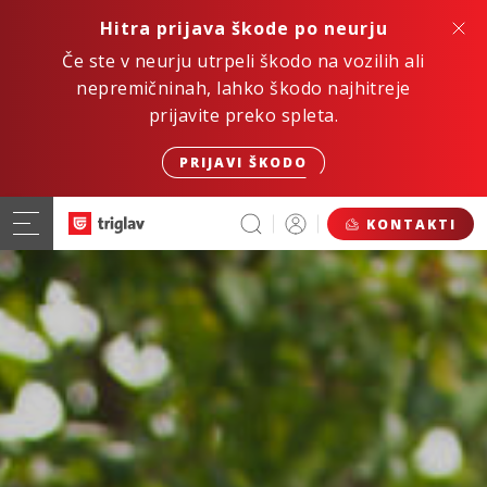
Hitra prijava škode po neurju
Če ste v neurju utrpeli škodo na vozilih ali
nepremičninah, lahko škodo najhitreje
prijavite preko spleta.
PRIJAVI ŠKODO
KONTAKTI