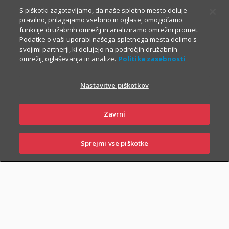
S piškotki zagotavljamo, da naše spletno mesto deluje
pravilno, prilagajamo vsebino in oglase, omogočamo
funkcije družabnih omrežij in analiziramo omrežni promet.
Podatke o vaši uporabi našega spletnega mesta delimo s
svojimi partnerji, ki delujejo na področjih družabnih
omrežij, oglaševanja in analize.
Politika zasebnosti
Za varno prihodnost
Nastavitve piškotkov
Zavrni
Sklenite zavarovanja, s katerimi boste
sebi in svojim najbližjim zagotovili
Sprejmi vse piškotke
varnejši vsakdan. In tudi prihodnost.
SKLENI
PRIJAVI ŠKODO
ZASTOPNIKI
POSLOVALNICE
Življenjska zavarovanja
vam omogočajo, da:
poskrbite za finančno varnost najbližjih
– če se zgodi
najhujše, bodo vaši najbližji lažje pokrili stroške kredita, šolanja
otrok ...;