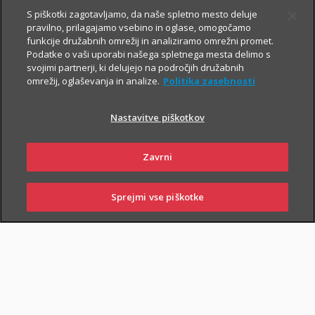
S piškotki zagotavljamo, da naše spletno mesto deluje
pravilno, prilagajamo vsebino in oglase, omogočamo
funkcije družabnih omrežij in analiziramo omrežni promet.
Podatke o vaši uporabi našega spletnega mesta delimo s
svojimi partnerji, ki delujejo na področjih družabnih
omrežij, oglaševanja in analize.
Politika zasebnosti
Za varno prihodnost
Nastavitve piškotkov
Zavrni
Sklenite zavarovanja, s katerimi boste
sebi in svojim najbližjim zagotovili
Sprejmi vse piškotke
varnejši vsakdan. In tudi prihodnost.
SKLENI
PRIJAVI ŠKODO
ZASTOPNIKI
POSLOVALNICE
Življenjska zavarovanja
vam omogočajo, da:
poskrbite za finančno varnost najbližjih
– če se zgodi
najhujše, bodo vaši najbližji lažje pokrili stroške kredita, šolanja
otrok ...;