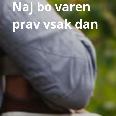
Naj bo varen
prav vsak dan