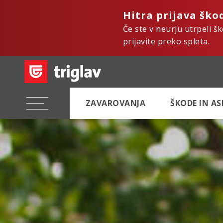
Hitra prijava ško
Če ste v neurju utrpeli š
prijavite preko spleta.
ZAVAROVANJA
ŠKODE IN A