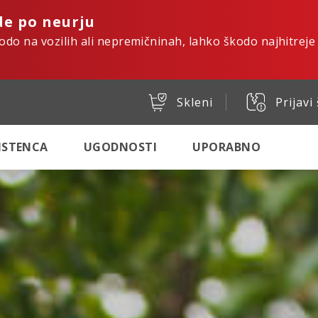
de po neurju
kodo na vozilih ali nepremičninah, lahko škodo najhitreje
Skleni
Prijavi
SISTENCA
UGODNOSTI
UPORABNO