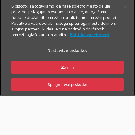
S piškotki zagotavljamo, da naše spletno mesto deluje
pravilno, prilagajamo vsebino in oglase, omogočamo
funkcije družabnih omrežij in analiziramo omrežni promet.
Podatke o vaši uporabi našega spletnega mesta delimo s
svojimi partnerji, ki delujejo na področjih družabnih
omrežij, oglaševanja in analize.
Politika zasebnosti
Za varno prihodnost
Nastavitve piškotkov
Zavrni
Sklenite zavarovanja, s katerimi boste
sebi in svojim najbližjim zagotovili
Sprejmi vse piškotke
varnejši vsakdan. In tudi prihodnost.
SKLENI
PRIJAVI ŠKODO
ZASTOPNIKI
POSLOVALNICE
Življenjska zavarovanja
vam omogočajo, da:
poskrbite za finančno varnost najbližjih
– če se zgodi
najhujše, bodo vaši najbližji lažje pokrili stroške kredita, šolanja
otrok ...;