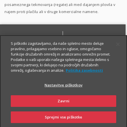
posameznega tekmovanja (regate) ali med dajanjem plovila v
najem proti plačilu ali v druge komercialne namene.
S piškotki zagotavljamo, da naše spletno mesto deluje
pravilno, prilagajamo vsebino in oglase, omogočamo
funkcije družabnih omrežij in analiziramo omrežni promet.
Podatke o vaši uporabi našega spletnega mesta delimo s
PRIJAVI ŠKODO
PIŠI NAM
svojimi partnerji, ki delujejo na področjih družabnih
omrežij, oglaševanja in analize.
Politika zasebnosti
Nastavitve piškotkov
Zavrni
NAROČI ZASTOPNIKA
OBIŠČI POSLOVALNICO
Sprejmi vse piškotke
SKLENI
PRIJAVI ŠKODO
ZASTOPNIKI
POSLOVALNICE