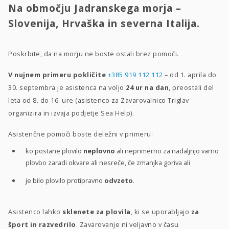
Na območju Jadranskega morja –
Slovenija, Hrvaška in severna Italija.
Poskrbite, da na morju ne boste ostali brez pomoči.
V nujnem primeru pokličite
+385 919 112 112
– od 1. aprila do
30. septembra je asistenca na voljo
24 ur na dan
, preostali del
leta od 8. do 16. ure (asistenco za Zavarovalnico Triglav
organizira in izvaja podjetje Sea Help).
Asistenčne pomoči boste deležni v primeru:
ko postane plovilo
neplovno
ali neprimerno za nadaljnjo varno
plovbo zaradi okvare ali nesreče, če zmanjka goriva ali
je bilo plovilo protipravno
odvzeto
.
Asistenco lahko
sklenete za plovila
, ki se uporabljajo
za
šport in razvedrilo
. Zavarovanje ni veljavno v času