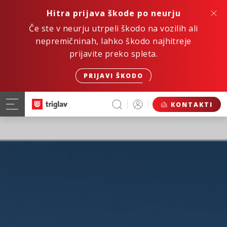
Hitra prijava škode po neurju
Če ste v neurju utrpeli škodo na vozilih ali
nepremičninah, lahko škodo najhitreje
prijavite preko spleta.
PRIJAVI ŠKODO
KONTAKTI