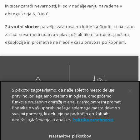
in sicer zaradi nevarnosti, ki so v nadaljevanju navedene v
obsegu kritja A, B in C.
Za
vodni skuter
pa velja zavarovalno kritje za škodo, ki nastane
zaradi nevarnosti udarca v plavajoči ali fiksni predmet, požara,
eksplozije in prometne nesreče v času prevoza po kopnem.
S piškotki zagotavljamo, da naše spletno mesto deluje
pravilno, prilagajamo vsebino in oglase, omogočamo
PRIJAVI ŠKODO
PIŠI NAM
funkcije družabnih omrežij in analiziramo omrežni promet.
Podatke o vaši uporabi našega spletnega mesta delimo s
svojimi partnerji, ki delujejo na področjih družabnih
omrežij, oglaševanja in analize.
Politika zasebnosti
Nastavitve piškotkov