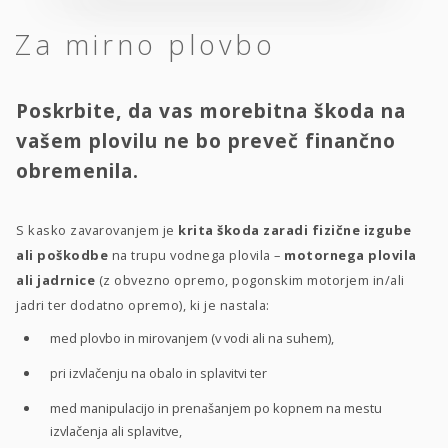
Za mirno plovbo
Poskrbite, da vas morebitna škoda na
vašem plovilu ne bo preveč finančno
obremenila.
S kasko zavarovanjem je
krita škoda zaradi fizične izgube
ali poškodbe
na trupu vodnega plovila –
motornega plovila
ali jadrnice
(z obvezno opremo, pogonskim motorjem in/ali
jadri ter dodatno opremo), ki je nastala:
med plovbo in mirovanjem (v vodi ali na suhem),
pri izvlačenju na obalo in splavitvi ter
med manipulacijo in prenašanjem po kopnem na mestu
izvlačenja ali splavitve,