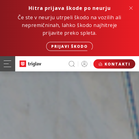
Hitra prijava škode po neurju
Če ste v neurju utrpeli škodo na vozilih ali
nepremičninah, lahko škodo najhitreje
prijavite preko spleta.
PRIJAVI ŠKODO
KONTAKTI