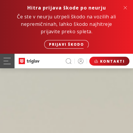
Hitra prijava škode po neurju
Če ste v neurju utrpeli škodo na vozilih ali
nepremičninah, lahko škodo najhitreje
prijavite preko spleta.
PRIJAVI ŠKODO
KONTAKTI