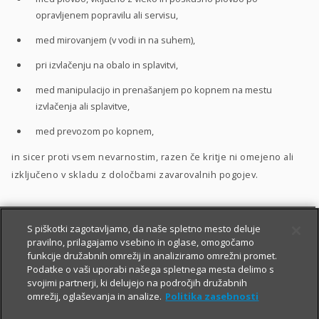
opravljenem popravilu ali servisu,
med mirovanjem (v vodi in na suhem),
pri izvlačenju na obalo in splavitvi,
med manipulacijo in prenašanjem po kopnem na mestu
izvlačenja ali splavitve,
med prevozom po kopnem,
in sicer proti vsem nevarnostim, razen če kritje ni omejeno ali
izključeno v skladu z določbami zavarovalnih pogojev.
S piškotki zagotavljamo, da naše spletno mesto deluje
pravilno, prilagajamo vsebino in oglase, omogočamo
funkcije družabnih omrežij in analiziramo omrežni promet.
Podatke o vaši uporabi našega spletnega mesta delimo s
svojimi partnerji, ki delujejo na področjih družabnih
omrežij, oglaševanja in analize.
Politika zasebnosti
PRIJAVI ŠKODO
PIŠI NAM