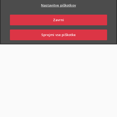
Nastavitve piškotkov
Zavrni
Sprejmi vse piškotke
NAROČI ZASTOPNIKA
OBIŠČI POSLOVALNICO
SKLENI
PRIJAVI ŠKODO
ZASTOPNIKI
POSLOVALNICE
Zagotovljeno je tudi
kritje:
strojelomne
škode pogonskega sklopa
,