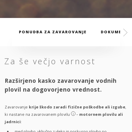
PONUDBA ZA ZAVAROVANJE
DOKUMENTI
Za še večjo varnost
Razširjeno kasko zavarovanje vodnih
plovil na dogovorjeno vrednost.
Zavarovanje
krije škodo zaradi fizične poškodbe ali izgube
,
i
ki nastane na zavarovanem plovilu
–
motornem plovilu ali
jadrnici
:
med plovbo, vključno z vleko in poskusno plovbo po