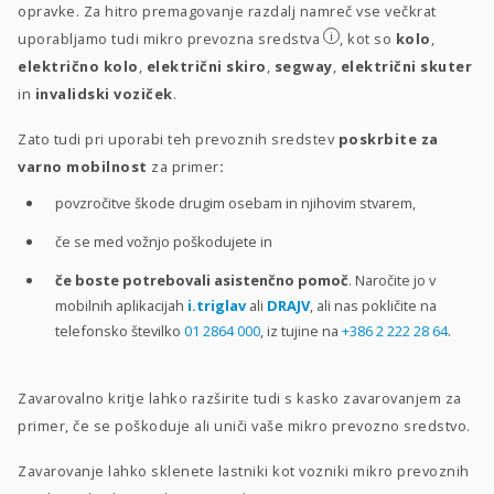
opravke. Za hitro premagovanje razdalj namreč vse večkrat
i
uporabljamo tudi mikro prevozna sredstva
, kot so
kolo
,
električno kolo
,
električni skiro
,
segway
,
električni skuter
in
invalidski voziček
.
Zato tudi pri uporabi teh prevoznih sredstev
poskrbite za
varno mobilnost
za primer
:
povzročitve škode drugim osebam in njihovim stvarem,
če se med vožnjo poškodujete in
če boste potrebovali asistenčno pomoč
. Naročite jo v
mobilnih aplikacijah
i.triglav
ali
DRAJV
, ali nas pokličite na
telefonsko številko
01 2864 000
, iz tujine na
+386 2 222 28 64
.
Zavarovalno kritje lahko razširite tudi s kasko zavarovanjem za
primer, če se poškoduje ali uniči vaše mikro prevozno sredstvo.
Zavarovanje lahko sklenete lastniki kot vozniki mikro prevoznih