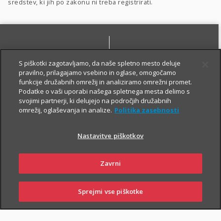
sredstev, ki jih po zakonu ni treba registrirati.
S piškotki zagotavljamo, da naše spletno mesto deluje
pravilno, prilagajamo vsebino in oglase, omogočamo
funkcije družabnih omrežij in analiziramo omrežni promet.
Podatke o vaši uporabi našega spletnega mesta delimo s
SKLENI ONLINE
PIŠI NAM
svojimi partnerji, ki delujejo na področjih družabnih
omrežij, oglaševanja in analize.
Politika zasebnosti
Nastavitve piškotkov
Zavrni
NAROČI ZASTOPNIKA
OBIŠČI POSLOVALNICO
Sprejmi vse piškotke
PRIJAVI
NAROČI
OBIŠČI
SKLENI
ŠKODO
ZASTOPNIKA
POSLOVALNICO