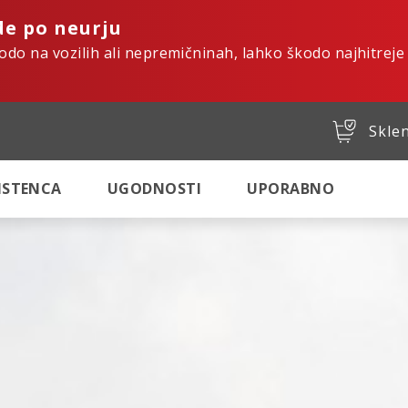
de po neurju
kodo na vozilih ali nepremičninah, lahko škodo najhitreje
Sklen
SISTENCA
UGODNOSTI
UPORABNO