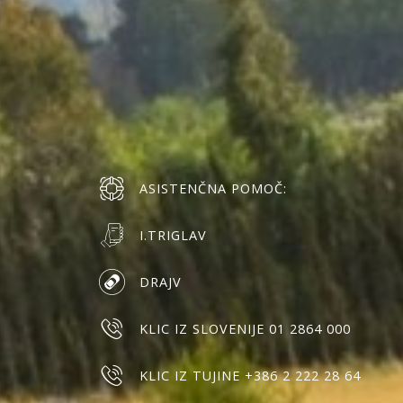
ASISTENČNA POMOČ:
I.TRIGLAV
DRAJV
KLIC IZ SLOVENIJE 01 2864 000
KLIC IZ TUJINE +386 2 222 28 64