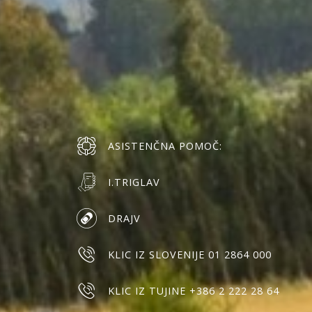
ASISTENČNA POMOČ:
I.TRIGLAV
DRAJV
KLIC IZ SLOVENIJE 01 2864 000
KLIC IZ TUJINE +386 2 222 28 64