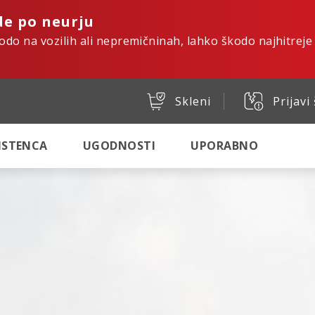
de po neurju
kodo na vozilih ali nepremičninah, lahko škodo najhitreje
Skleni
Prijavi
SISTENCA
UGODNOSTI
UPORABNO