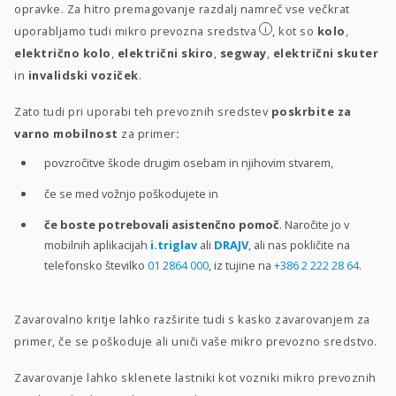
opravke. Za hitro premagovanje razdalj namreč vse večkrat
i
uporabljamo tudi mikro prevozna sredstva
, kot so
kolo
,
električno kolo
,
električni skiro
,
segway
,
električni skuter
in
invalidski voziček
.
Zato tudi pri uporabi teh prevoznih sredstev
poskrbite za
varno mobilnost
za primer
:
povzročitve škode drugim osebam in njihovim stvarem,
če se med vožnjo poškodujete in
če boste potrebovali asistenčno pomoč
. Naročite jo v
mobilnih aplikacijah
i.triglav
ali
DRAJV
, ali nas pokličite na
telefonsko številko
01 2864 000
, iz tujine na
+386 2 222 28 64
.
Zavarovalno kritje lahko razširite tudi s kasko zavarovanjem za
primer, če se poškoduje ali uniči vaše mikro prevozno sredstvo.
Zavarovanje lahko sklenete lastniki kot vozniki mikro prevoznih