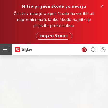
Hitra prijava škode po neurju
Če ste v neurju utrpeli škodo na vozilih ali
nepremičninah, lahko škodo najhitreje
prijavite preko spleta.
PRIJAVI ŠKODO