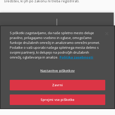
sredstev, ki jih po zakonu ni treba registrirati.
S piškotki zagotavljamo, da naše spletno mesto deluje
pravilno, prilagajamo vsebino in oglase, omogočamo
funkcije družabnih omrežij in analiziramo omrežni promet.
Podatke o vaši uporabi našega spletnega mesta delimo s
SKLENI ONLINE
PIŠI NAM
svojimi partnerji, ki delujejo na področjih družabnih
omrežij, oglaševanja in analize.
Politika zasebnosti
Nastavitve piškotkov
Zavrni
NAROČI ZASTOPNIKA
OBIŠČI POSLOVALNICO
Sprejmi vse piškotke
PRIJAVI
NAROČI
OBIŠČI
SKLENI
ŠKODO
ZASTOPNIKA
POSLOVALNICO