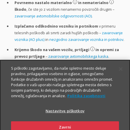
i
i
Povrnemo nastalo materialno
in nematerialno
škodo
, če ste jo z vozilom nenamerno povzročili drugim –
zavarovanje avtomobilske odgovornosti (AO)
.
Izplačamo odškodnino vozniku in potnikom
v primeru
telesnih poškodb ali smrti zaradi hujših poškodb –
zavarovanje
voznika (AO plus)
in
nezgodno zavarovanje voznika in potnikov
.
i
Krijemo škodo na vašem vozilu, prtljagi
in opremi za
prevoz prtljage
–
zavarovanje avtomobilskega kaska
.
Nudimo 24-urno asistenčno pomoč za voznika, potnike in
S piškotki zagotavljamo, da naše spletno mesto deluje
vozilo
–
zavarovanje avtomobilske asistence
.
pravilno, prilagajamo vsebino in oglase, omogočamo
funkcije družabnih omrežij in analiziramo omrežni promet.
Pokrijemo stroške pravne pomoči
udeležencem v prometni
Podatke o vaši uporabi našega spletnega mesta delimo s
nesreči.
Dodatno pomagamo
pri takojšnjem izplačilu škode in
svojimi partnerji, ki delujejo na področjih družabnih
omrežij, oglaševanja in analize.
Politika zasebnosti
pri urejanju zadev pri zavarovalnici povzročitelja nesreče –
zavarovanje avtomobilske in pravne pomoči
.
Nastavitve piškotkov
Preverite popuste in ugodnosti, ki jih lahko koristite pri sklenitvi
Zavrni
avtomobilskih zavarovanj: