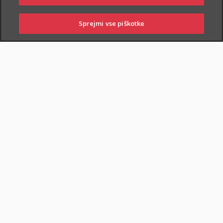
do 40 %
popusta Triglav bonus,
Sprejmi vse piškotke
do 40 %
popusta Triglav komplet,
do 20 %
popusta z aplikacijo DRAJV,
do 14 %
popusta na zavarovanja, združena v paket, ter
številne druge popuste in ugodnosti
.
SKLENI ONLINE
INFORMATIVNI IZRAČUN