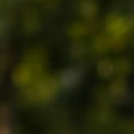
Skleni
Prijavi
škodo
Zastopniki
Poslovalnice
Išči