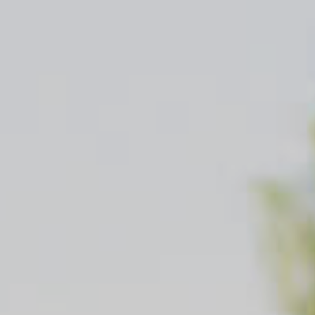
Asistenca
Kolo, e-kolo, e-skiro …
Nezgoda voznika in potnikov
Vodna plovila
Avtomobilska in pravna pomoč
Vodna plovila
Rehabilitacija po nesreči v prometu
Odgovornost
Mladi voznik
Kasko
Motor
Kasko Plus
Avtodom
Asistenca
Kolo, e-kolo, e-skiro …
Zrakoplovi
Vodna plovila
Zrakoplovi
Vodna plovila
Odgovornost
Odgovornost
Kasko
Kasko
Dom
Kasko Plus
Dom
Asistenca
Hiša, stanovanje in oprema
Zrakoplovi
Nove naprave (bela tehnika, telefoni, računalniki …)
Zrakoplovi
Medicinski pripomočki (slušni aparati, inhalatorji …)
Odgovornost
Življenje in nezgoda
Kasko
Življenje in nezgoda
Dom