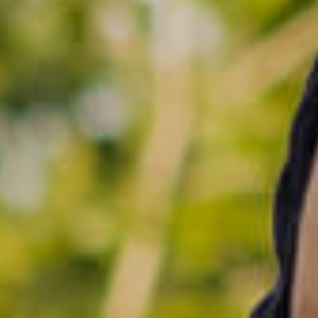
Kmetijstvo
Živali
Kmetijstvo
Posevki in plodovi
Škode in asistenca
Posevki in plodovi
Posevki in plodovi
Prijavi škodo
Suša
Naroči asistenco
Ozimni posevki
Zdravstvena točka
Živali
Izvajalci
Arbitraža
Škode in asistenca
Zavarovalniške goljufije
Prijavi škodo
Naroči asistenco
Ugodnosti
Zdravstvena točka
Triglav komplet
Izvajalci
Akcija AvtoMobilno zavarovanje
Arbitraža
DRAJV
Zavarovalniške goljufije
Ostale ugodnosti