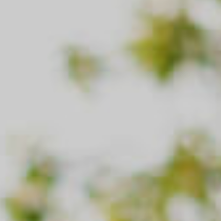
pretekle ponudbe
Naložbe in pokojnina
Pokojnina
Naložbe
Pokojnina
Naložbe
Prostovoljno dodatno pokojninsko zavarovanje
Naložbe, povezane s trajnostnostjo
Rentno s plačilom enkratne premije
Naložbeno življenjsko zavarovanje i.fleks
Zdravje
Dodatna vplačila v naložbena zavarovanja iz
Zdravje
pretekle ponudbe
Specialisti
Pokojnina
Specialisti
Pokojnina
Specialisti in Specialisti+
Prostovoljno dodatno pokojninsko zavarovanje
Specialisti Nezgoda
Rentno s plačilom enkratne premije
Zobje in Zobje+
Zdravje
Zdravnik 360
Zdravje
Operacije
Specialisti
Potovanje
Specialisti
Potovanje
Specialisti in Specialisti+
Potovanje v tujino
Specialisti Nezgoda
Odpoved potovanj