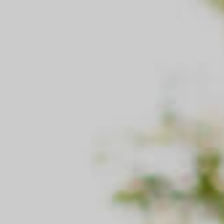
Življenje
Dom
Življenje
Hiša, stanovanje in oprema
Mladi
Nove naprave (bela tehnika, telefoni, računalniki …)
Delovno aktivni
Medicinski pripomočki (slušni aparati, inhalatorji …)
Starejši
Življenje in nezgoda
Nezgoda
Življenje in nezgoda
Nezgoda
Življenje
Otroci in mladi
Življenje
Delovno aktivni
Mladi
Starejši
Delovno aktivni
Športniki
Starejši
Naložbe in pokojnina
Nezgoda
Naložbe in pokojnina
Nezgoda
Naložbe
Otroci in mladi
Naložbe
Delovno aktivni
Naložbe, povezane s trajnostnostjo
Starejši
Naložbeno življenjsko zavarovanje i.fleks
Športniki
Dodatna vplačila v naložbena zavarovanja iz
Naložbe in pokojnina