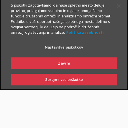
S piškotki zagotavljamo, da naše spletno mesto deluje
pravilno, prilagajamo vsebino in oglase, omogočamo
funkcije družabnih omrežij in analiziramo omrežni promet.
Podatke o vaši uporabi našega spletnega mesta delimo s
svojimi partnerji, ki delujejo na področjih družabnih
omrežij, oglaševanja in analize.
Politika zasebnosti
SKLENI ONLINE
PIŠI NAM
Nastavitve piškotkov
Zavrni
Sprejmi vse piškotke
SKLENI
PRIJAVI ŠKODO
ZASTOPNIKI
POSLOVALNICE
NAROČI ZASTOPNIKA
OBIŠČI POSLOVALNICO