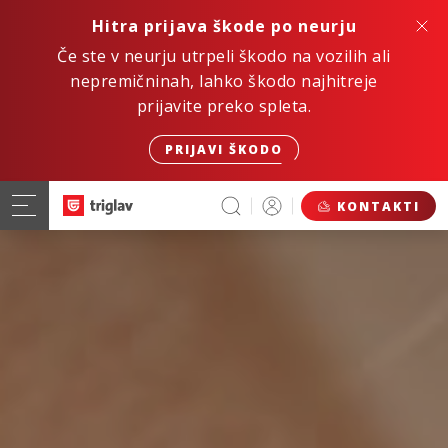
Hitra prijava škode po neurju
Če ste v neurju utrpeli škodo na vozilih ali
nepremičninah, lahko škodo najhitreje
prijavite preko spleta.
PRIJAVI ŠKODO
KONTAKTI