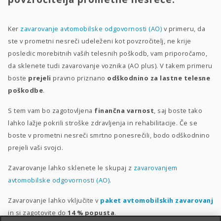
Ker
zavarovanje avtomobilske odgovornosti (AO)
v primeru, da
ste v prometni nesreči udeleženi kot povzročitelj, ne krije
posledic morebitnih vaših telesnih poškodb, vam priporočamo,
da sklenete tudi zavarovanje voznika (AO plus). V takem primeru
boste
prejeli
pravno priznano
odškodnino
za lastne telesne
poškodbe
.
S tem vam bo zagotovljena
finančna varnost
, saj boste tako
lahko lažje pokrili stroške zdravljenja in rehabilitacije. Če se
boste v prometni nesreči smrtno ponesrečili, bodo odškodnino
prejeli vaši svojci.
Zavarovanje lahko sklenete le skupaj z
zavarovanjem
avtomobilske odgovornosti (AO)
.
Zavarovanje lahko vključite v
paket avtomobilskih zavarovanj
in si zagotovite do
14 %
popusta
.